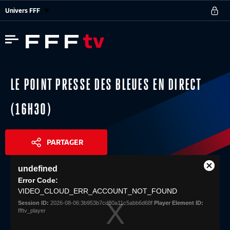
Univers FFF
LE POINT PRESSE DES BLEUES EN DIRECT
(16H30)
PARTAGER
This
undefined
is
Close
Share
a
Error Code:
Modal
modal
VIDEO_CLOUD_ERR_ACCOUNT_NOT_FOUND
Dialog
window.
Session ID:
2026-08-06:3b953b7cd80a11c5abb6d68f
Player Element ID:
ffftv_player