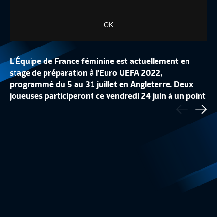
OK
L'Équipe de France féminine est actuellement en
stage de préparation à l'Euro UEFA 2022,
programmé du 5 au 31 juillet en Angleterre. Deux
AU COEUR DE LA PRÉPARATION DES
UN ENTRAÎNEMENT 
joueuses participeront ce vendredi 24 juin à un point
Précédent
BLEUES
26 JEUNES !
presse en direct du CNF Clairefontaine.
Sui
Equipe de France Féminine
16:12
Equipe de France