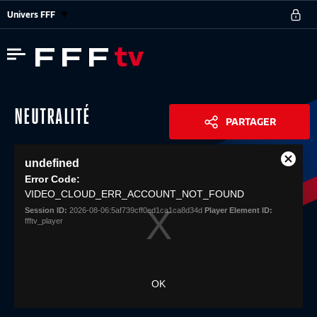
Univers FFF
NEUTRALITÉ
PARTAGER
This
undefined
is
Close
Share
a
Error Code:
Modal
modal
VIDEO_CLOUD_ERR_ACCOUNT_NOT_FOUND
Dialog
window.
Session ID:
2026-08-06:5af739cff0ed1ca1ca8d34d
Player Element ID:
ffftv_player
OK