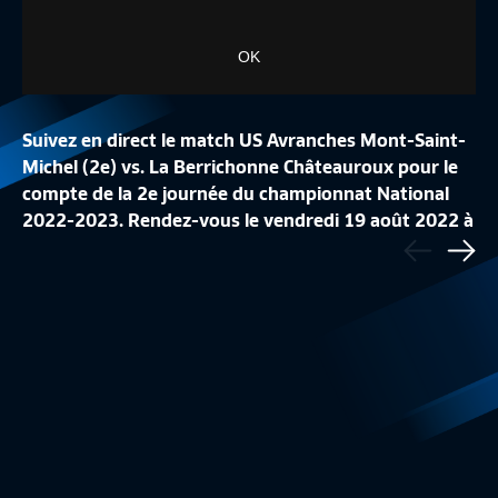
OK
Suivez en direct le match US Avranches Mont-Saint-
Michel (2e) vs. La Berrichonne Châteauroux pour le
compte de la 2e journée du championnat National
2022-2023. Rendez-vous le vendredi 19 août 2022 à
Précédent
J34 I FC ROUEN 1899 – DIJON FC (0-5)
LE TOP BUTS DE LA
19h15. Le @NationalFFF est un feuilleton à suivre
Sui
Résumé
3:20
National
sur FFFtv et Canal+ Sport.