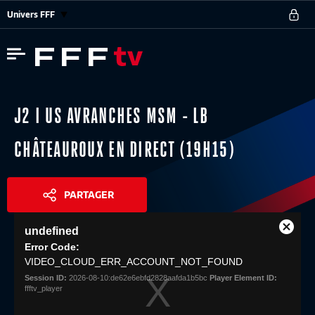
Univers FFF
J2 I US AVRANCHES MSM - LB
CHÂTEAUROUX EN DIRECT (19H15)
PARTAGER
This
undefined
is
Close
Share
a
Error Code:
Modal
modal
VIDEO_CLOUD_ERR_ACCOUNT_NOT_FOUND
Dialog
window.
Session ID:
2026-08-10:de62e6ebfd2828aafda1b5bc
Player Element ID:
ffftv_player