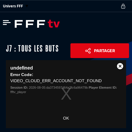
Univers FFF
J7 : TOUS LES BUTS
PARTAGER
This
undefined
is
Close
Share
a
Error Code:
Modal
modal
VIDEO_CLOUD_ERR_ACCOUNT_NOT_FOUND
Dialog
window.
Session ID:
2026-08-05:da3734597d64a3fc6a96479b
Player Element ID:
ffftv_player
OK