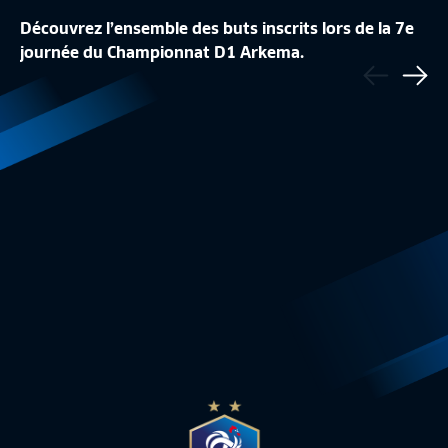
Découvrez l’ensemble des buts inscrits lors de la 7e
journée du Championnat D1 Arkema.
Précédent
J19 : TOUS LES BUTS
J18 : TOUS LES BU
Sui
D1 Arkema
8:58
D1 Arkema