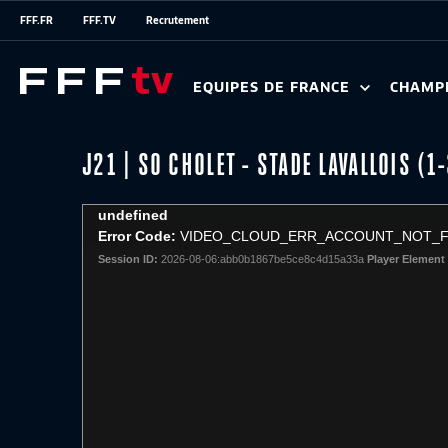
FFF.FR
FFF.TV
Recrutement
EQUIPES DE FRANCE
CHAMP
J21 | SO CHOLET - STADE LAVALLOIS (1-
This
undefined
is
Error Code:
VIDEO_CLOUD_ERR_ACCOUNT_NOT_
a
Session ID:
2026-08-06:abb0b1867be5ce8c4d15a33a
Player Element 
modal
window.