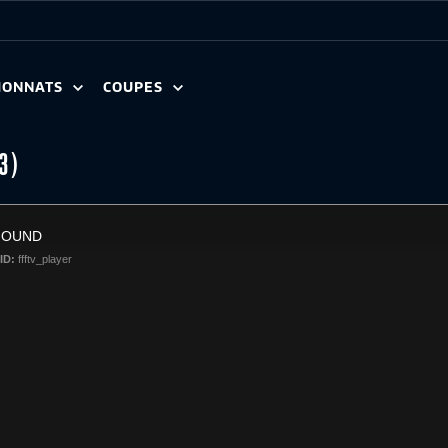
IONNATS
COUPES
3)
FOUND
ID:
ffftv_player