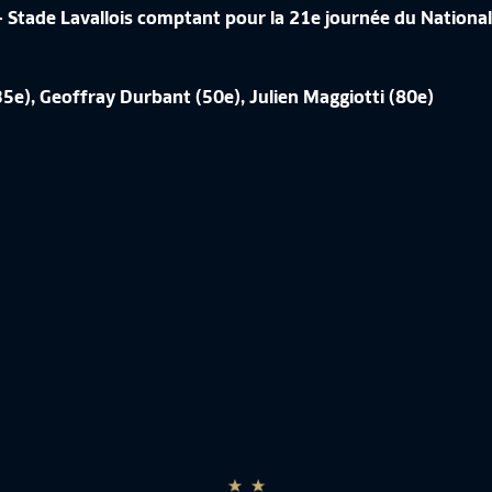
- Stade Lavallois comptant pour la 21e journée du Nationa
ÉRENCE DE CORINNE DIACRE EN
35e), Geoffray Durbant (50e), Julien Maggiotti (80e)
CROATIE-FRANCE, LES IMAGES IN
de France Féminine
10:50
Equipe de France