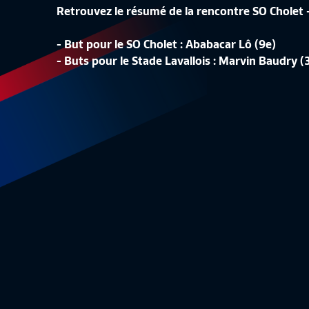
Retrouvez le résumé de la rencontre SO Cholet 
- But pour le SO Cholet : Ababacar Lô (9e)
LA CONF
- Buts pour le Stade Lavallois : Marvin Baudry (
LA LISTE DES 24 BLEUES
REPLAY
Equipe de France Féminine
1:48
Equipe 