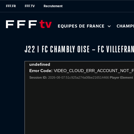
FFF.FR
FFF.TV
Recrutement
EQUIPES DE FRANCE
CHAMP
J22 I FC CHAMBLY OISE – FC VILLEFRA
This
undefined
is
Error Code:
VIDEO_CLOUD_ERR_ACCOUNT_NOT_
a
Session ID:
2026-08-07:51c925a274a08be216514466
Player Element 
modal
window.