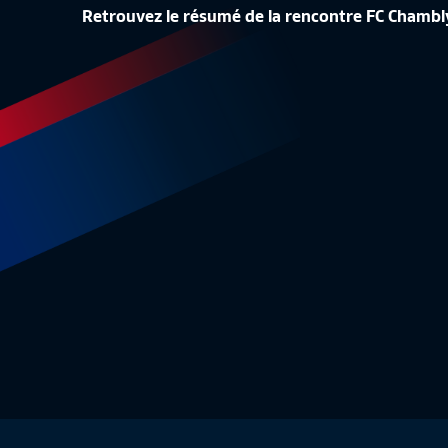
LA CONF
Retrouvez le résumé de la rencontre FC Chambly
LA LISTE DES 24 BLEUES
REPLAY
Equipe de France Féminine
1:48
Equipe 