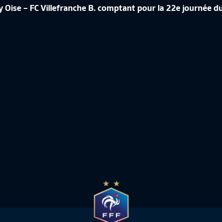
ÉRENCE DE CORINNE DIACRE EN
 Oise – FC Villefranche B. comptant pour la 22e journée 
CROATIE-FRANCE, LES IMAGES IN
de France Féminine
10:50
Equipe de France