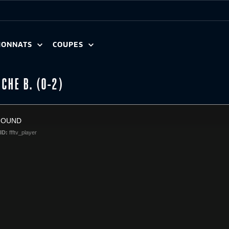
IONNATS
COUPES
NCHE B. (0-2)
FOUND
ID:
ffftv_player