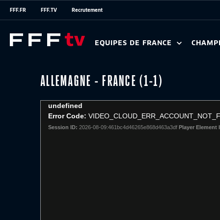
FFF.FR
FFF.TV
Recrutement
EQUIPES DE FRANCE
CHAMP
ALLEMAGNE - FRANCE (1-1)
This
undefined
is
Error Code:
VIDEO_CLOUD_ERR_ACCOUNT_NOT_
a
Session ID:
2026-08-09:461bc4d46265e868d463a3df
Player Element 
modal
window.