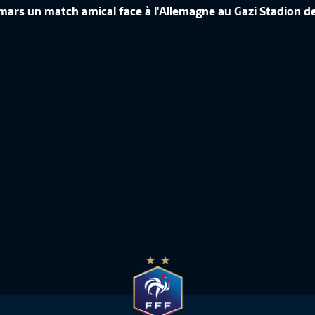
 mars un match amical face à l'Allemagne au Gazi Stadion de 
VENEZUELA (3-3)
COSTA RICA FRANCE (3-3)
5:41
Résumé