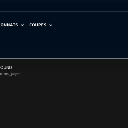
IONNATS
COUPES
FOUND
ID:
ffftv_player