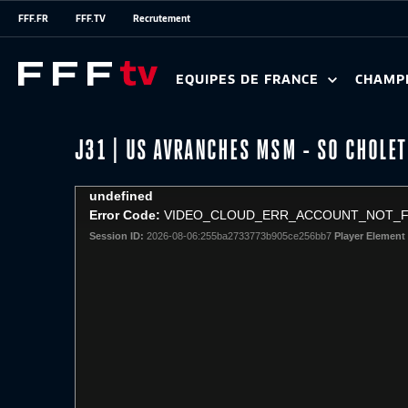
FFF.FR
FFF.TV
Recrutement
EQUIPES DE FRANCE
CHAMP
J31 | US AVRANCHES MSM - SO CHOLET
This
undefined
is
Error Code:
VIDEO_CLOUD_ERR_ACCOUNT_NOT_
a
Session ID:
2026-08-06:255ba2733773b905ce256bb7
Player Element 
modal
window.