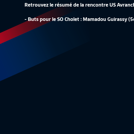
Retrouvez le résumé de la rencontre US Avranc
LA CONF
- Buts pour le SO Cholet : Mamadou Guirassy (5
LA LISTE DES 24 BLEUES
REPLAY
Equipe de France Féminine
1:48
Equipe 