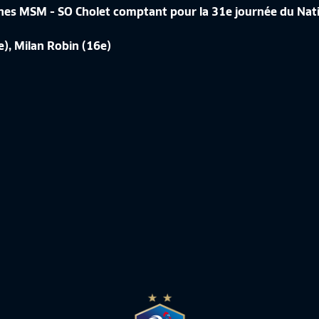
hes MSM - SO Cholet comptant pour la 31e journée du Nat
ÉRENCE DE CORINNE DIACRE EN
e), Milan Robin (16e)
CROATIE-FRANCE, LES IMAGES IN
de France Féminine
10:50
Equipe de France