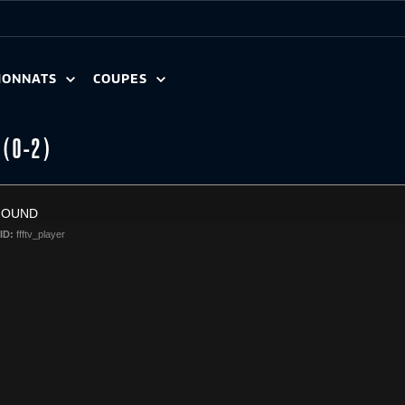
IONNATS
COUPES
 (0-2)
FOUND
ID:
ffftv_player