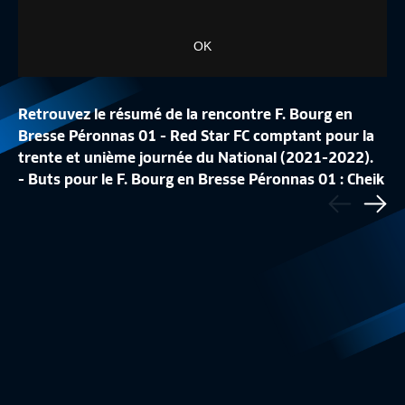
OK
Retrouvez le résumé de la rencontre F. Bourg en
Bresse Péronnas 01 - Red Star FC comptant pour la
trente et unième journée du National (2021-2022).
LA CONFÉRENCE DE
- Buts pour le F. Bourg en Bresse Péronnas 01 : Cheik
Précédent
LA LISTE DES 24 BLEUES
REPLAY
NDOYE (23e) et Pape MEISSA BA (43e)
Sui
Equipe de France Féminine
1:48
Equipe de France