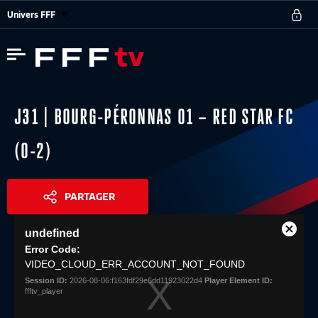
Univers FFF
J31 | BOURG-PÉRONNAS 01 – RED STAR FC
(0-2)
PARTAGER
This
undefined
is
Close
Share
a
Error Code:
Modal
modal
VIDEO_CLOUD_ERR_ACCOUNT_NOT_FOUND
Dialog
window.
Session ID:
2026-08-06:f163fdf29e6dd11923022d4
Player Element ID:
ffftv_player