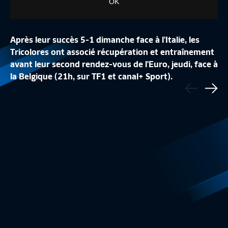
OK
Après leur succès 5-1 dimanche face à l'Italie, les
Tricolores ont associé récupération et entraînement
avant leur second rendez-vous de l'Euro, jeudi, face à
LA CONFÉRENCE DE
la Belgique (21h, sur TF1 et canal+ Sport).
Précédent
LA LISTE DES 24 BLEUES
REPLAY
Sui
Equipe de France Féminine
1:48
Equipe de France