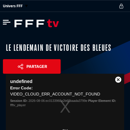
Univers FFF
LE LENDEMAIN DE VICTOIRE DES BLEUES
PARTAGER
This
undefined
is
Close
Share
a
Error Code:
Modal
modal
VIDEO_CLOUD_ERR_ACCOUNT_NOT_FOUND
Dialog
window.
Session ID:
2026-08-06:ec0133968e2b68baada3799e
Player Element ID:
ffftv_player