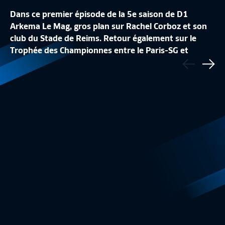
Dans ce premier épisode de la 5e saison de D1
Arkema Le Mag, gros plan sur Rachel Corboz et son
club du Stade de Reims. Retour également sur le
D1 ARKEMA LE MAG, SAISON 5 - EPISODE
D1 ARKEMA LE MAG
Trophée des Championnes entre le Paris-SG et
Précédent
19
17
l'Olympique Lyonnais.
Sui
D1 Arkema
13:03
DA Arkema