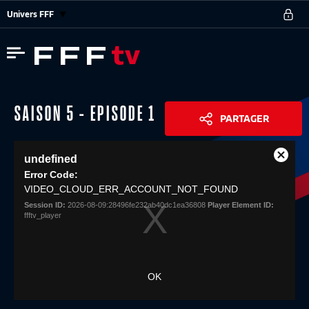
Univers FFF
SAISON 5 - EPISODE 1
PARTAGER
This
undefined
is
Close
Share
a
Error Code:
Modal
modal
VIDEO_CLOUD_ERR_ACCOUNT_NOT_FOUND
Dialog
window.
Session ID:
2026-08-09:28496fe232ab40dc1ea36808
Player Element ID:
ffftv_player
OK