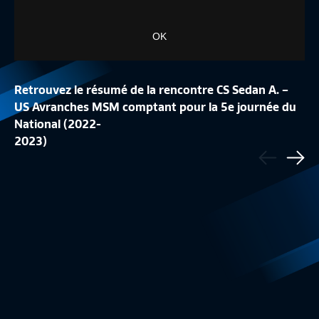
OK
Retrouvez le résumé de la rencontre CS Sedan A. –
US Avranches MSM comptant pour la 5e journée du
National (2022-
LA CONFÉRENCE DE
2023)
Précédent
LA LISTE DES 24 BLEUES
REPLAY
Sui
Equipe de France Féminine
1:48
Equipe de France