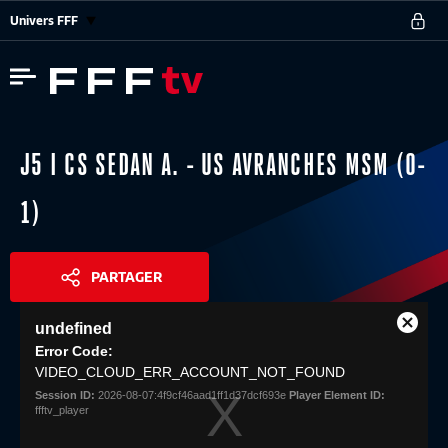
Univers FFF
J5 I CS SEDAN A. - US AVRANCHES MSM (0-
1)
PARTAGER
This
undefined
is
Close
Share
a
Error Code:
Modal
modal
VIDEO_CLOUD_ERR_ACCOUNT_NOT_FOUND
Dialog
window.
Session ID:
2026-08-07:4f9cf46aad1ff1d37dcf693e
Player Element ID:
ffftv_player