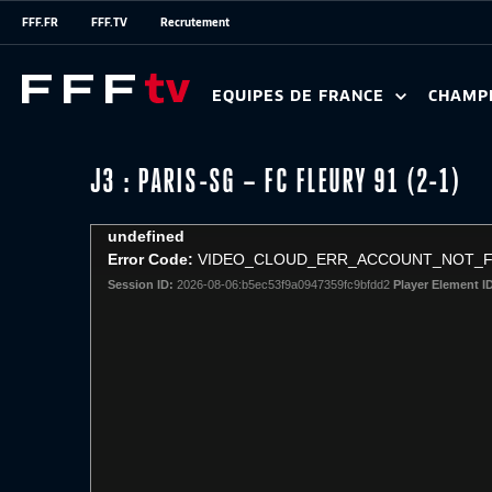
FFF.FR
FFF.TV
Recrutement
EQUIPES DE FRANCE
CHAMP
J3 : PARIS-SG – FC FLEURY 91 (2-1)
This
undefined
is
Error Code:
VIDEO_CLOUD_ERR_ACCOUNT_NOT_
a
Session ID:
2026-08-06:b5ec53f9a0947359fc9bfdd2
Player Element I
modal
window.