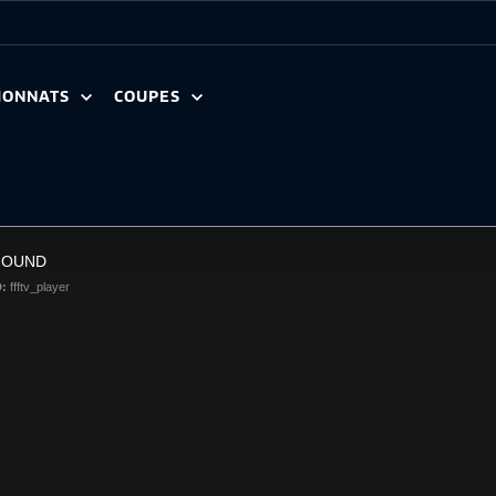
IONNATS
COUPES
FOUND
D:
ffftv_player