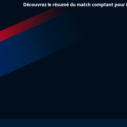
STRASBO
Découvrez le résumé du match comptant pour l
NANTES ACCÈDE À L'ÉLITE !
PREMIÈR
D2 Féminine
6:23
D2 Fémi