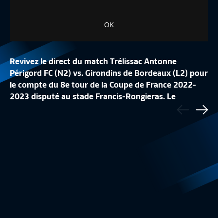
OK
Revivez le direct du match Trélissac Antonne
Périgord FC (N2) vs. Girondins de Bordeaux (L2) pour
le compte du 8e tour de la Coupe de France 2022-
8E TOUR I STADE BRIOCHIN - LES
8E TOUR I RC CALA
2023 disputé au stade Francis-Rongieras. Le
Précédent
HERBIERS VF (1-2) EN REPLAY
REPLAY
feuilleton de la 106e édition de la Coupe de France
Sui
Coupe de France
02:19:22
Coupe de France
est à suivre sur FFFtv.