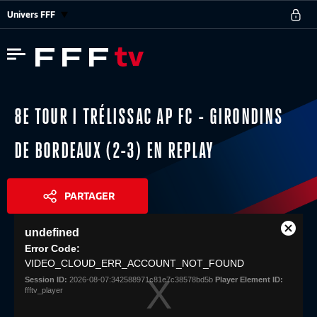
Univers FFF
8E TOUR I TRÉLISSAC AP FC - GIRONDINS
DE BORDEAUX (2-3) EN REPLAY
PARTAGER
This
undefined
is
Close
Share
a
Error Code:
Modal
modal
VIDEO_CLOUD_ERR_ACCOUNT_NOT_FOUND
Dialog
window.
Session ID:
2026-08-07:342588971c81e7c38578bd5b
Player Element ID:
ffftv_player