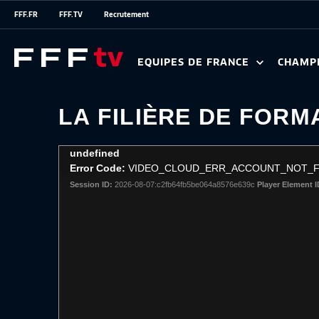
FFF.FR
FFF.TV
Recrutement
EQUIPES DE FRANCE
CHAMP
LA FILIÈRE DE FOR
This
undefined
is
Error Code:
VIDEO_CLOUD_ERR_ACCOUNT_NOT_
a
Session ID:
2026-08-07:c2fb64fb5be064a8576e639c
Player Element I
modal
window.