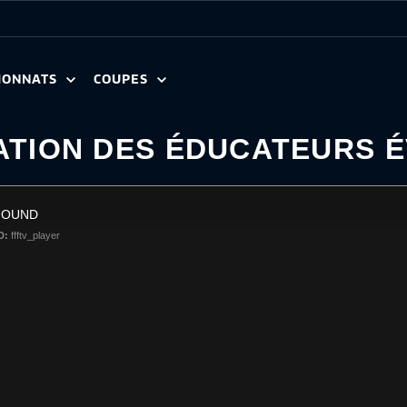
IONNATS
COUPES
MATION DES ÉDUCATEURS 
FOUND
D:
ffftv_player