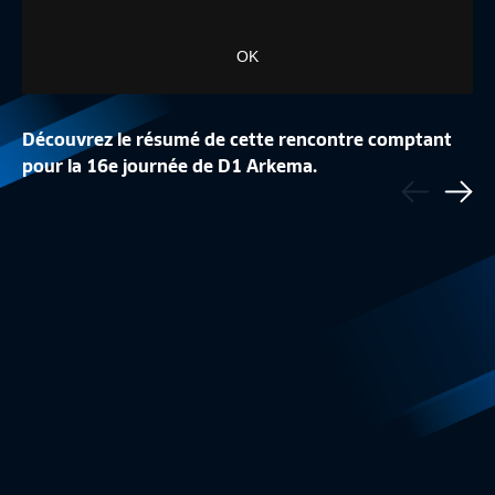
OK
Découvrez le résumé de cette rencontre comptant
FINALE : OLYMPIQUE LYONNAIS - PARIS-SG
DEMI-FINALE : OLY
pour la 16e journée de D1 Arkema.
Précédent
(2-1)
STADE DE REIMS (
Sui
D1 Arkema
4:56
D1 Arkema