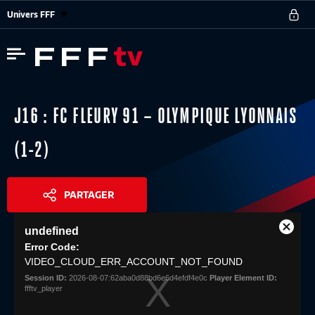
Univers FFF
J16 : FC FLEURY 91 – OLYMPIQUE LYONNAIS
(1-2)
PARTAGER
This
undefined
is
Close
Share
a
Error Code:
Modal
modal
VIDEO_CLOUD_ERR_ACCOUNT_NOT_FOUND
Dialog
window.
Session ID:
2026-08-07:62aba0d88bd6e6d4efdf4e0c
Player Element ID:
ffftv_player