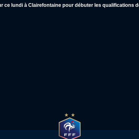
NNAS 01 – RED
US AVRANCHES 
e lundi à Clairefontaine pour débuter les qualifications d
 FC (1-1)
(3-0)
2:29
Resumé