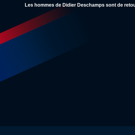
CLAIREFONTAINE
PÉRO
Les hommes de Didier Deschamps sont de retour c
POUR LES BLEUS
STAR
Equipe de France
7:36
Résumé