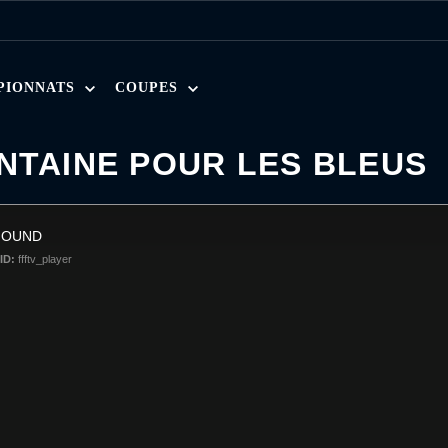
PIONNATS
COUPES
NTAINE POUR LES BLEUS
FOUND
ID:
ffftv_player