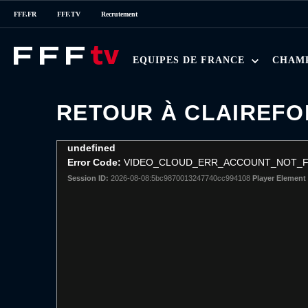
FFF.FR
FFF.TV
Recrutement
EQUIPES DE FRANCE
CHAM
RETOUR À CLAIREFO
This
undefined
is
Error Code:
VIDEO_CLOUD_ERR_ACCOUNT_NOT_
a
Session ID:
2026-08-08:5bc9870013247740cc994108
Player Element 
modal
window.