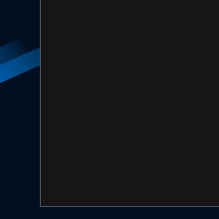
RETOUR À
J25 