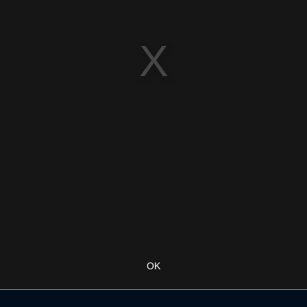
OK
I BOURG-
J25 I FC MARTIG