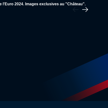
MSM
PRESSE DES BLEUS
e l'Euro 2024. Images exclusives au "Château".
Précédent
EN DIRECT (14H45)
Suivant
1:34
Equipe de France
U17
U1