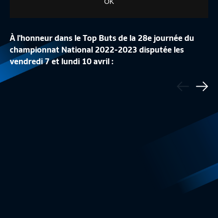
OK
À l'honneur dans le Top Buts de la 28e journée du
championnat National 2022-2023 disputée les
vendredi 7 et lundi 10 avril :
Précédent
LE TOP BUTS DE LA J34
LE TOP BUTS DE LA
▶️ Noa Cervantes (Le Mans FC)
Sui
National
2:13
National
▶️ Amine Boutrah (US Concarneau)
▶️ Andreas Hountondji (US Orléans)
▶️ Rayan Ghrieb (USL Dunkerque)
▶️ Anthony Ribelin (FBBP01)