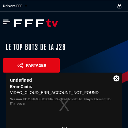
Univers FFF
LE TOP BUTS DE LA J28
PARTAGER
This
undefined
is
Close
Share
a
Error Code:
Modal
modal
VIDEO_CLOUD_ERR_ACCOUNT_NOT_FOUND
Dialog
window.
Session ID:
2026-08-08:8bbf48139d687bbbfedc5bcf
Player Element ID:
ffftv_player