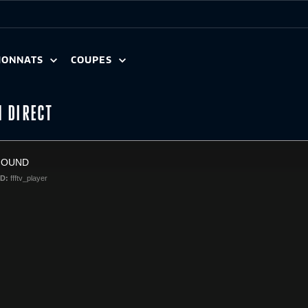
IONNATS
COUPES
N DIRECT
FOUND
ID:
ffftv_player