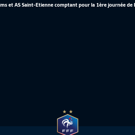
URG ACCÈDE À L'ARKEMA
FINALE : OLYMPIQUE LYONNAIS -
eims et AS Saint-Etienne comptant pour la 1ère journée de
E LIGUE
(2-1)
nine
4:06
D1 Arkema