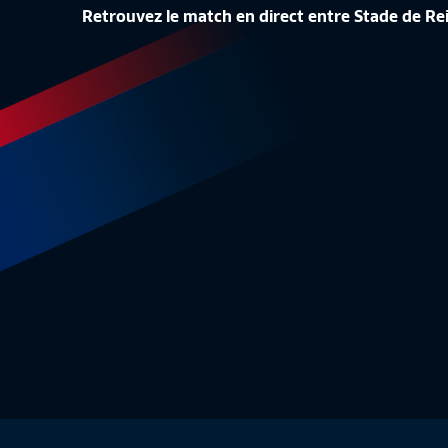
STRASBO
Retrouvez le match en direct entre Stade de R
NANTES ACCÈDE À L'ÉLITE !
PREMIÈR
D2 Féminine
6:23
D2 Fémi