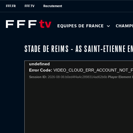
FFF.FR
FFF.TV
Recrutement
EQUIPES DE FRANCE
CHAMP
STADE DE REIMS - AS SAINT-ETIENNE E
This
undefined
is
Error Code:
VIDEO_CLOUD_ERR_ACCOUNT_NOT_
a
Session ID:
2026-08-06:b0ed4f4a4c2898314ad62b6b
Player Element 
modal
window.