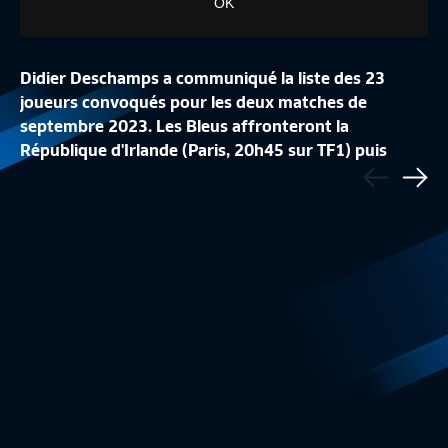
OK
Didier Deschamps a communiqué la liste des 23
joueurs convoqués pour les deux matches de
septembre 2023. Les Bleus affronteront la
LA CONFÉRENCE DE
République d'Irlande (Paris, 20h45 sur TF1) puis
Précédent
LA LISTE DES 24 BLEUES
REPLAY
l'Allemagne (Dortmund, 21h sur TF1).
Sui
Equipe de France Féminine
1:48
Equipe de France