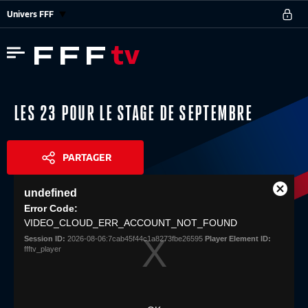
Univers FFF
LES 23 POUR LE STAGE DE SEPTEMBRE
PARTAGER
This
undefined
is
Close
Share
a
Error Code:
Modal
modal
VIDEO_CLOUD_ERR_ACCOUNT_NOT_FOUND
Dialog
window.
Session ID:
2026-08-06:7cab45f44c1a8273fbe26595
Player Element ID:
ffftv_player