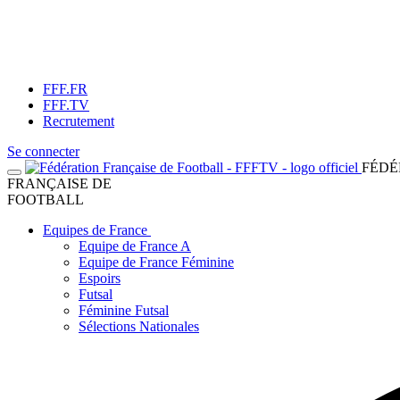
FFF.FR
FFF.TV
Recrutement
Se connecter
FÉDÉ
FRANÇAISE DE
FOOTBALL
Equipes de France
Equipe de France A
Equipe de France Féminine
Espoirs
Futsal
Féminine Futsal
Sélections Nationales