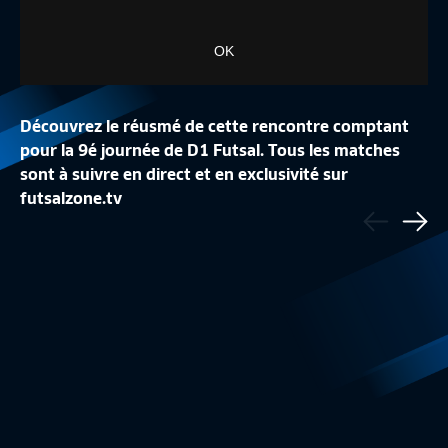
OK
Découvrez le réusmé de cette rencontre comptant
pour la 9é journée de D1 Futsal. Tous les matches
sont à suivre en direct et en exclusivité sur
L'ETOILE LAVALLOISE SACRÉE CHAMPIONNE
futsalzone.tv
Précédent
DE FRANCE (7-1)
NANTES CONSERVE 
Sui
D1 Futsal
5:21
Challenge Futsal 