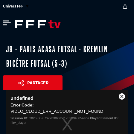
Univers FFF
J9 - PARIS ACASA FUTSAL - KREMLIN
BICÊTRE FUTSAL (5-3)
PARTAGER
This
undefined
is
Close
Share
a
Error Code:
Modal
modal
VIDEO_CLOUD_ERR_ACCOUNT_NOT_FOUND
Dialog
window.
Session ID:
2026-08-07:a6e3066fbe1762894585aaba
Player Element ID:
ffftv_player