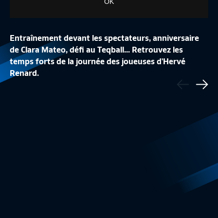
OK
Entraînement devant les spectateurs, anniversaire
de Clara Mateo, défi au Teqball... Retrouvez les
temps forts de la journée des joueuses d'Hervé
LA CONFÉRENCE DE
Renard.
Précédent
LA LISTE DES 24 BLEUES
REPLAY
Sui
Equipe de France Féminine
1:48
Equipe de France