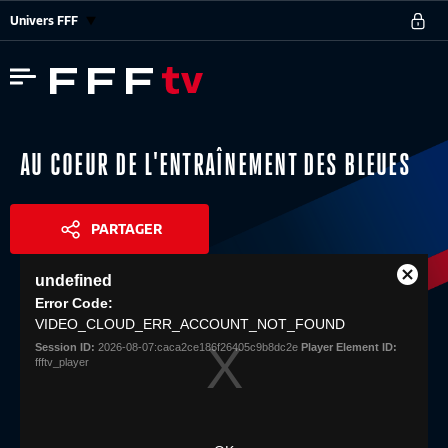
Univers FFF
AU COEUR DE L'ENTRAÎNEMENT DES BLEUES
PARTAGER
This
undefined
is
Close
Share
a
Error Code:
Modal
modal
VIDEO_CLOUD_ERR_ACCOUNT_NOT_FOUND
Dialog
window.
Session ID:
2026-08-07:caca2ce186f26405c9b8dc2e
Player Element ID:
ffftv_player