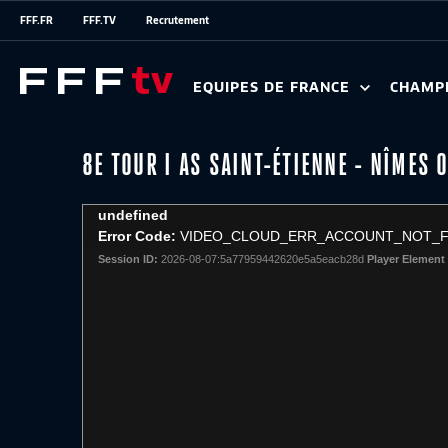
FFF.FR
FFF.TV
Recrutement
EQUIPES DE FRANCE
CHAMP
8E TOUR I AS SAINT-ÉTIENNE - NÎMES 
This
undefined
is
Error Code:
VIDEO_CLOUD_ERR_ACCOUNT_NOT_
a
Session ID:
2026-08-07:5a77959442620e5a5eacb28d
Player Element 
modal
window.