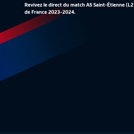
Revivez le direct du match AS Saint-Étienne (L
8E TOUR I QUEVILLY ROUEN MÉTROPOLE -
8E TOUR 
de France 2023-2024.
DIJON FCO (2-1) EN REPLAY
OLYMPIQU
Coupe de France
02:13:15
Coupe d