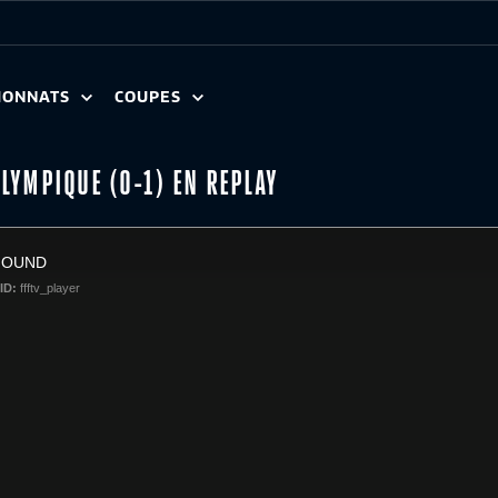
IONNATS
COUPES
OLYMPIQUE (0-1) EN REPLAY
FOUND
ID:
ffftv_player