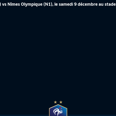
2) vs Nîmes Olympique (N1), le samedi 9 décembre au stade
I AS SAINT-ÉTIENNE - NÎMES
8E TOUR I AC AJACCIO - US ORLÉ
E (0-1) EN REPLAY
2) EN REPLAY
e France
02:02:10
Coupe de France