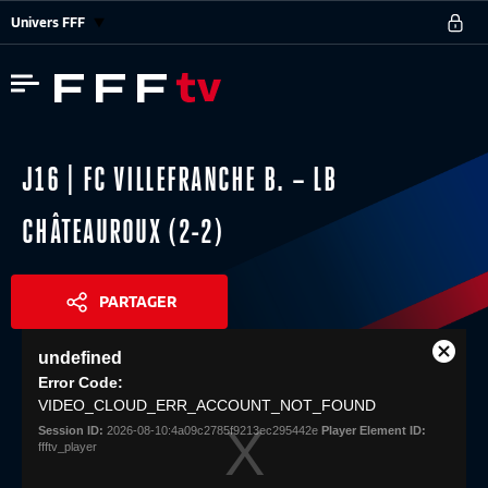
Univers FFF
J16 | FC VILLEFRANCHE B. – LB
CHÂTEAUROUX (2-2)
PARTAGER
This
undefined
is
Close
Share
a
Error Code:
Modal
modal
VIDEO_CLOUD_ERR_ACCOUNT_NOT_FOUND
Dialog
window.
Session ID:
2026-08-10:4a09c2785f9213ec295442e
Player Element ID:
ffftv_player