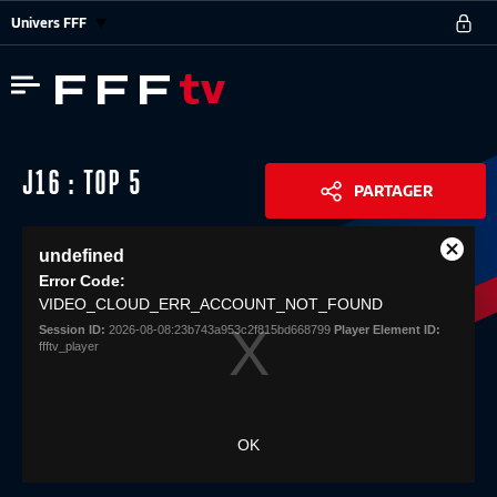
Univers FFF
J16 : TOP 5
PARTAGER
This
undefined
is
Close
Share
a
Error Code:
Modal
modal
VIDEO_CLOUD_ERR_ACCOUNT_NOT_FOUND
Dialog
window.
Session ID:
2026-08-08:23b743a953c2f815bd668799
Player Element ID:
ffftv_player
OK