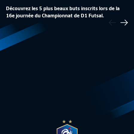
Découvrez les 5 plus beaux buts inscrits lors de la
16e journée du Championnat de D1 Futsal.
Précédent
J22 : TOP 5
J21 : TOP 5 BUTS
Sui
d1 futsal
1:44
D1 Futsal