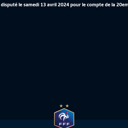
ÉRENCE DE CORINNE DIACRE EN
AC disputé le samedi 13 avril 2024 pour le compte de la 
CROATIE-FRANCE, LES IMAGES IN
de France Féminine
10:50
Equipe de France