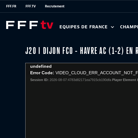
FFF.FR
FFF.TV
Recrutement
EQUIPES DE FRANCE
CHAMP
J20 I DIJON FCO - HAVRE AC (1-2) EN 
This
undefined
is
Error Code:
VIDEO_CLOUD_ERR_ACCOUNT_NOT_
a
Session ID:
2026-08-07:4783d82171ea7915cb190dfa
Player Element 
modal
window.