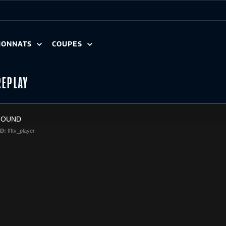
IONNATS
COUPES
REPLAY
FOUND
ID:
ffftv_player