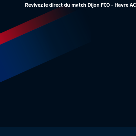
LA CONF
Revivez le direct du match Dijon FCO - Havre 
LA LISTE DES 24 BLEUES
REPLAY
Equipe de France Féminine
1:48
Equipe 