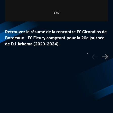
OK
Retrouvez le résumé de la rencontre FC Girondins de
Bordeaux - FC Fleury comptant pour la 20e journée
de D1 Arkema (2023-2024).
LA CONFÉRENCE DE
Précédent
LA LISTE DES 24 BLEUES
REPLAY
- Buts pour FC Fleury : Léa Le Garrec (8e), Évelyn
Sui
Equipe de France Féminine
1:48
Equipe de France
Badu (39e) et Batcheba Louis (55e)