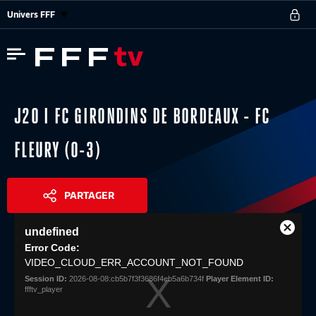
Univers FFF
J20 I FC GIRONDINS DE BORDEAUX - FC
FLEURY (0-3)
PARTAGER
This
undefined
is
Close
Share
a
Error Code:
Modal
modal
VIDEO_CLOUD_ERR_ACCOUNT_NOT_FOUND
Dialog
window.
Session ID:
2026-08-08:cb5b7f3f3686f4eb5a6b734f
Player Element ID:
ffftv_player