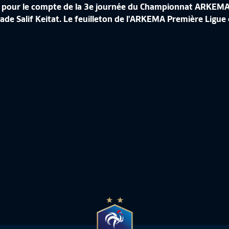
 FC pour le compte de la 3e journée du Championnat ARKEM
 Salif Keitat. Le feuilleton de l'ARKEMA Première Ligue e
J3 I RC STRASBOURG VS FC FLEURY 91 EN DIRECT (16H45) I ARKEMA PREMIÈRE LIGUE 2024-2025
Live
-
-
A PREMIÈRE LIGUE
ARKEMA PREMIÈRE LI