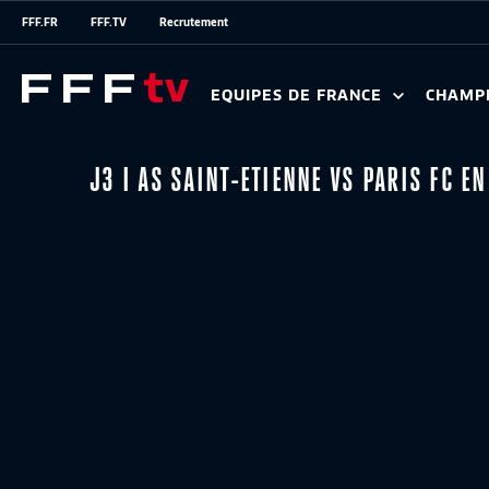
FFF.FR
FFF.TV
Recrutement
EQUIPES DE FRANCE
CHAMP
J3 I AS SAINT-ETIENNE VS PARIS FC E