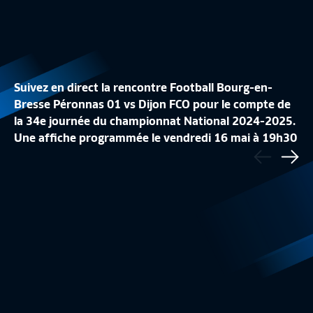
Suivez en direct la rencontre Football Bourg-en-
Bresse Péronnas 01 vs Dijon FCO pour le compte de
la 34e journée du championnat National 2024-2025.
Une affiche programmée le vendredi 16 mai à 19h30
Précédent
LE RÉCAP' DE LA J34
J34 | FBBP01 – DI
au stade Marcel-Verchère. Le feuilleton du N1 est à
Sui
National
18:13
Résumé
suivre sur FFFtv.