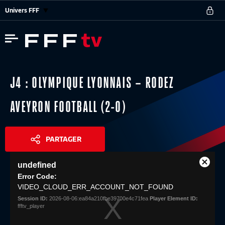
Univers FFF
J4 : OLYMPIQUE LYONNAIS – RODEZ
AVEYRON FOOTBALL (2-0)
PARTAGER
This
undefined
is
Close
Share
a
Error Code:
Modal
modal
VIDEO_CLOUD_ERR_ACCOUNT_NOT_FOUND
Dialog
window.
Session ID:
2026-08-06:ea84a210fbe39700e4c71fea
Player Element ID:
ffftv_player