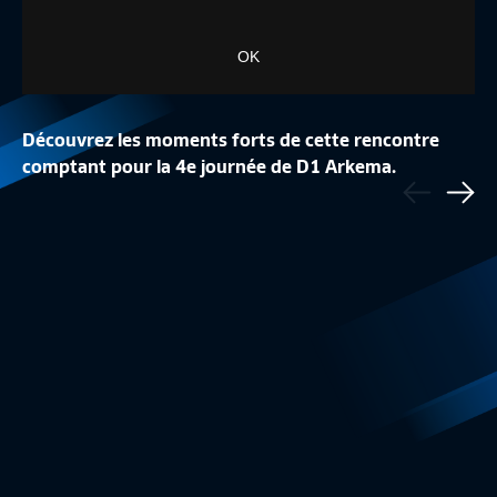
OK
Découvrez les moments forts de cette rencontre
STRASBOURG ACCÈD
comptant pour la 4e journée de D1 Arkema.
Précédent
NANTES ACCÈDE À L'ÉLITE !
PREMIÈRE LIGUE
Sui
D2 Féminine
6:23
D2 Féminine