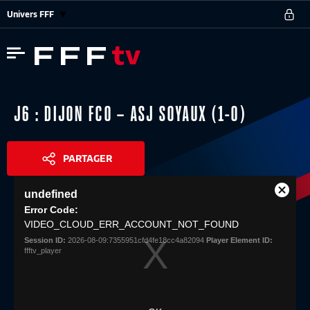
Univers FFF
J6 : DIJON FCO – ASJ SOYAUX (1-0)
PARTAGER
This
undefined
is
Close
Share
a
Error Code:
Modal
modal
VIDEO_CLOUD_ERR_ACCOUNT_NOT_FOUND
Dialog
window.
Session ID:
2026-08-09:7355951cfd4fe18cc4a82094
Player Element ID:
ffftv_player