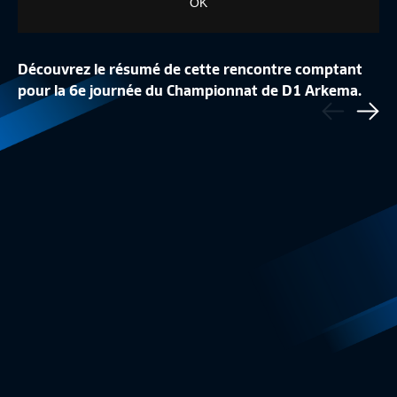
OK
Découvrez le résumé de cette rencontre comptant
FINALE : OLYMPIQUE LYONNAIS - PARIS-SG
DEMI-FINALE : OLY
pour la 6e journée du Championnat de D1 Arkema.
Précédent
(2-1)
STADE DE REIMS (
Sui
D1 Arkema
4:56
D1 Arkema