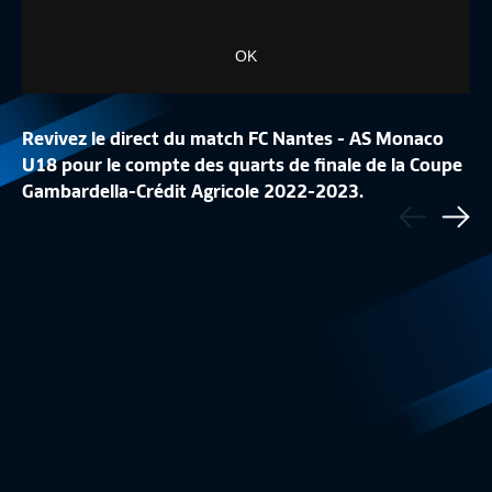
OK
Revivez le direct du match FC Nantes - AS Monaco
U18 pour le compte des quarts de finale de la Coupe
DEMI-FINALES I STADE DE REIMS -
DEMI-FINALES I AS
Gambardella-Crédit Agricole 2022-2023.
Précédent
OLYMPIQUE DE MARSEILLE EN REPLAY
ESTAC TROYES EN 
Sui
Coupe Gambardella-Crédit Agricole - Replay
02:11:10