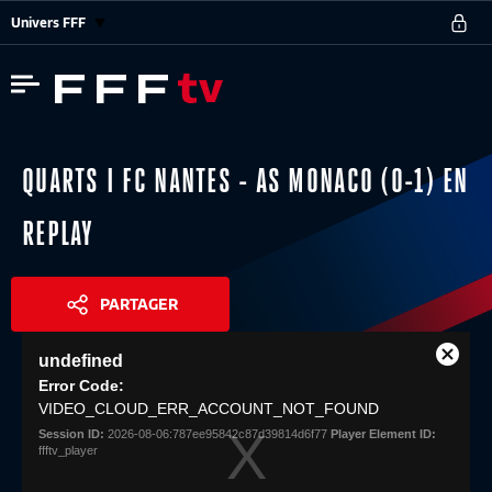
Univers FFF
QUARTS I FC NANTES - AS MONACO (0-1) EN
REPLAY
PARTAGER
This
undefined
is
Close
Share
a
Error Code:
Modal
modal
VIDEO_CLOUD_ERR_ACCOUNT_NOT_FOUND
Dialog
window.
Session ID:
2026-08-06:787ee95842c87d39814d6f77
Player Element ID:
ffftv_player