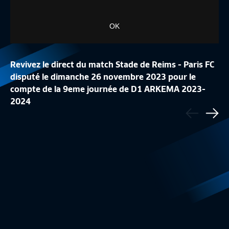
OK
Revivez le direct du match Stade de Reims - Paris FC
disputé le dimanche 26 novembre 2023 pour le
compte de la 9eme journée de D1 ARKEMA 2023-
LA CONFÉRENCE DE
2024
Précédent
LA LISTE DES 24 BLEUES
REPLAY
Sui
Equipe de France Féminine
1:48
Equipe de France