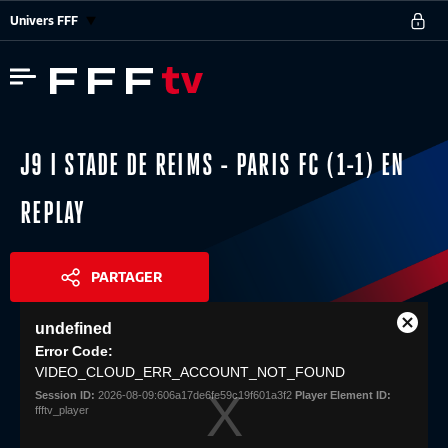
Univers FFF
J9 I STADE DE REIMS - PARIS FC (1-1) EN
REPLAY
PARTAGER
This
undefined
is
Close
Share
a
Error Code:
Modal
modal
VIDEO_CLOUD_ERR_ACCOUNT_NOT_FOUND
Dialog
window.
Session ID:
2026-08-09:606a17de6fe59c19f601a3f2
Player Element ID:
ffftv_player