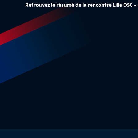
LA CONF
Retrouvez le résumé de la rencontre Lille OSC
LA LISTE DES 24 BLEUES
REPLAY
Equipe de France Féminine
1:48
Equipe 