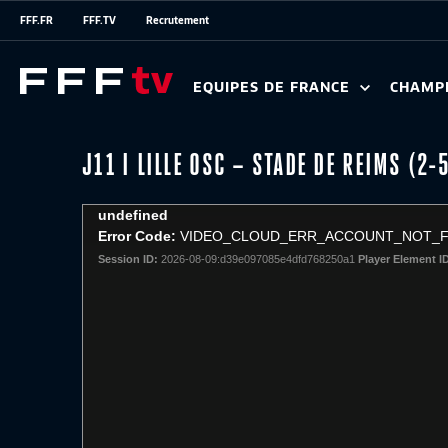
FFF.FR
FFF.TV
Recrutement
EQUIPES DE FRANCE
CHAMP
J11 I LILLE OSC – STADE DE REIMS (2-
This
undefined
is
Error Code:
VIDEO_CLOUD_ERR_ACCOUNT_NOT_
a
Session ID:
2026-08-09:d39e097085e4dfd768250a1
Player Element I
modal
window.