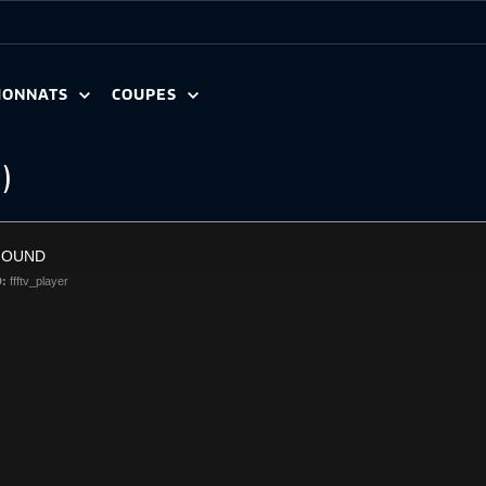
IONNATS
COUPES
5)
FOUND
D:
ffftv_player