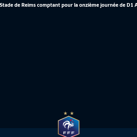
ÉRENCE DE CORINNE DIACRE EN
 – Stade de Reims comptant pour la onzième journée de D
CROATIE-FRANCE, LES IMAGES IN
de France Féminine
10:50
Equipe de France