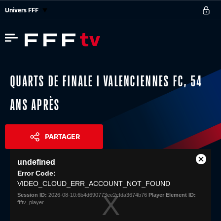
Univers FFF
QUARTS DE FINALE I VALENCIENNES FC, 54
ANS APRÈS
PARTAGER
This
undefined
is
Close
Share
a
Error Code:
Modal
modal
VIDEO_CLOUD_ERR_ACCOUNT_NOT_FOUND
Dialog
window.
Session ID:
2026-08-10:6b4d690773ee2cfda3674b76
Player Element ID:
ffftv_player