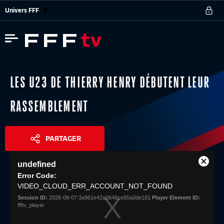
Univers FFF
LES U23 DE THIERRY HENRY DÉBUTENT LEUR
RASSEMBLEMENT
PARTAGER
This
undefined
is
Close
Share
a
Error Code:
Modal
modal
VIDEO_CLOUD_ERR_ACCOUNT_NOT_FOUND
Dialog
window.
Session ID:
2026-08-07:3a961e42a0648ce55a0de181
Player Element ID:
ffftv_player