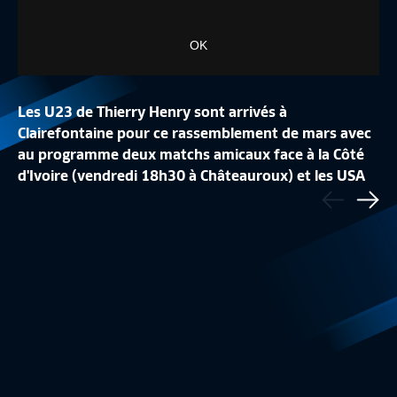
OK
Les U23 de Thierry Henry sont arrivés à
Clairefontaine pour ce rassemblement de mars avec
au programme deux matchs amicaux face à la Côté
LA CONFÉRENCE DE
d'Ivoire (vendredi 18h30 à Châteauroux) et les USA
Précédent
LA LISTE DES 24 BLEUES
REPLAY
(lundi à 21h05 à Sochaux).
Sui
Equipe de France Féminine
1:48
Equipe de France