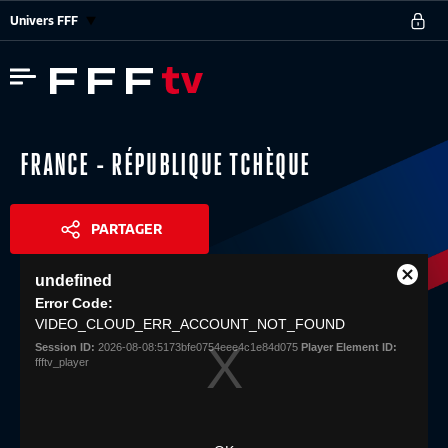
Univers FFF
FRANCE - RÉPUBLIQUE TCHÈQUE
PARTAGER
This
undefined
is
Close
Share
a
Error Code:
Modal
modal
VIDEO_CLOUD_ERR_ACCOUNT_NOT_FOUND
Dialog
window.
Session ID:
2026-08-08:5173bfe0754eee4c1e84d075
Player Element ID:
ffftv_player