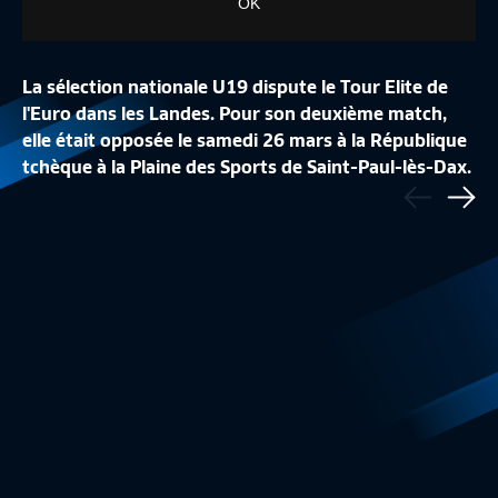
OK
La sélection nationale U19 dispute le Tour Elite de
l'Euro dans les Landes. Pour son deuxième match,
elle était opposée le samedi 26 mars à la République
tchèque à la Plaine des Sports de Saint-Paul-lès-Dax.
Précédent
LES COULISSES DE FRANCE-VENEZUELA
FRANCE-VENEZUELA
A revivre en intégralité.
Sui
Futsal
10:50
Résumé