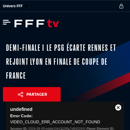
Univers FFF
DEMI-FINALE I LE PSG ÉCARTE RENNES ET
REJOINT LYON EN FINALE DE COUPE DE
FRANCE
PARTAGER
This
undefined
is
Close
Share
a
Error Code:
Modal
modal
VIDEO_CLOUD_ERR_ACCOUNT_NOT_FOUND
Dialog
window.
Session ID:
2026-08-09:edafe10e1510f5c7d8432041
Player Element ID: