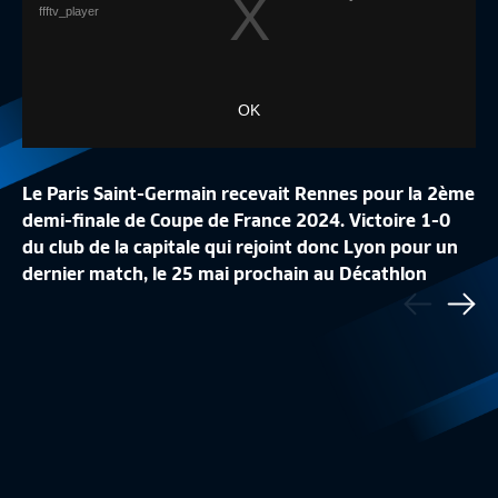
ffftv_player
OK
Le Paris Saint-Germain recevait Rennes pour la 2ème
demi-finale de Coupe de France 2024. Victoire 1-0
DEMI-FINALE I LE PSG ÉCARTE RENNES ET
du club de la capitale qui rejoint donc Lyon pour un
REJOINT LYON EN FINALE DE COUPE DE
DEMI-FINALE I L'OL
dernier match, le 25 mai prochain au Décathlon
Précédent
FRANCE
APRÈS...
Arena, à Lille.
Sui
Coupe de France
7:00
Coupe de France 