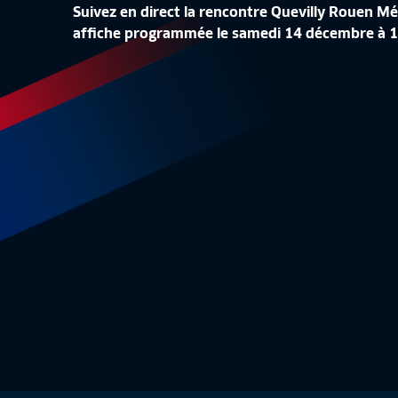
Suivez en direct la rencontre Quevilly Rouen 
J15 I US BOULOGNE CO – FC
affiche programmée le samedi 14 décembre à 18h
VILLEFRANCHE B. (1-0)
Résumé
2:03
Replay 
NATIO