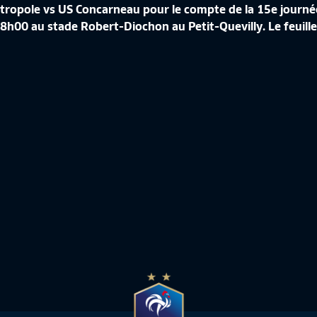
Métropole vs US Concarneau pour le compte de la 15e jour
00 au stade Robert-Diochon au Petit-Quevilly. Le feuillet
J15 I DIJON FCO VS FC SOCHAUX M (0-0) EN REPLAY
J15
02:06:44
Replay J15
-
-
NAL
NATIONAL